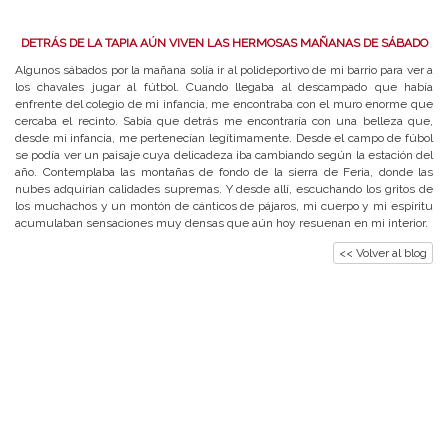
DETRÁS DE LA TAPIA AÚN VIVEN LAS HERMOSAS MAÑANAS DE SÁBADO
Algunos sábados por la mañana solía ir al polideportivo de mi barrio para ver a
los chavales jugar al fútbol. Cuando llegaba al descampado que había
enfrente del colegio de mi infancia, me encontraba con el muro enorme que
cercaba el recinto. Sabía que detrás me encontraría con una belleza que,
desde mi infancia, me pertenecían legítimamente. Desde el campo de fúbol
se podía ver un paisaje cuya delicadeza iba cambiando según la estación del
año. Contemplaba las montañas de fondo de la sierra de Feria, donde las
nubes adquirían calidades supremas. Y desde allí, escuchando los gritos de
los muchachos y un montón de cánticos de pájaros, mi cuerpo y mi espíritu
acumulaban sensaciones muy densas que aún hoy resuenan en mi interior.
<< Volver al blog