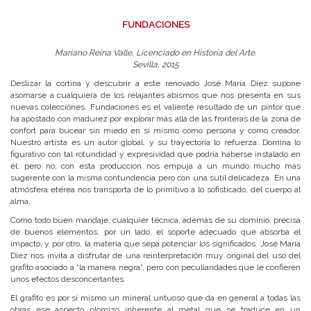
FUNDACIONES
Mariano Reina Valle, Licenciado en Historia del Arte.
Sevilla, 2015
Deslizar la cortina y descubrir a este renovado José María Díez supone
asomarse a cualquiera de los relajantes abismos que nos presenta en sus
nuevas colecciónes. Fundaciones es el valiente resultado de un pintor que
ha apostado con madurez por explorar más allá de las fronteras de la zona de
confort para bucear sin miedo en sí mismo como persona y como creador.
Nuestro artista es un autor global, y su trayectoria lo refuerza. Domina lo
figurativo con tal rotundidad y expresividad que podría haberse instalado en
él; pero no, con esta producción nos empuja a un mundo mucho más
sugerente con la misma contundencia pero con una sutil delicadeza. En una
atmósfera etérea nos transporta de lo primitivo a lo sofisticado, del cuerpo al
alma.
Como todo buen maridaje, cualquier técnica, además de su dominio, precisa
de buenos elementos; por un lado, el soporte adecuado que absorba el
impacto, y por otro, la materia que sepa potenciar los significados. José María
Díez nos invita a disfrutar de una reinterpretación muy original del uso del
grafito asociado a “la manera negra”, pero con peculiaridades que le confieren
unos efectos desconcertantes.
El grafito es por sí mismo un mineral untuoso que da en general a todas las
obras ese aspecto plomizo inherente al metal que se traduce en un