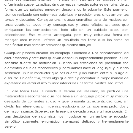
difuminado suave. La aplicación que realiza nuestro autor es genuina, de tal
forma que los paisajes emergen desechando lo sobrante. Este pormenor
técnico realizado con extremada pulcritud y precisión crea unos ambientes
tersos y delicados. Consigue una riqueza cromática llena de matices con
unas veladuras leves muy conseguidas y unos reflejos satinados que
enriquecen las composiciones, todo ello en un cuidado papel bien
seleccionado. Esta valiente, arriesgada, pero muy estudiada forma de
manejar este mineral, ofrece un resultado tan terso que las obras se
manifiestan más como impresiones que como dibujos.
Cualquier proceso creador es complejo. Obedece a una concatenación de
circunstancias y actitudes que van desde un imprescindible potencial a una
sensible fuente de motivación. Cuando las creaciones se presentan con
elementos visuales reconocibles y perdurables nace el lenguaje, y, cuando
sostienen un hilo conductor que nos cuenta y las enlaza entre sí, surge el
discurso. En definitiva, tener algo que decir y encontrar la mejor manera de
expresarlo es verter el rico mundo interior de una forma plástica seductora.
En José María Díez, superada la barrera del realismo, se produce una
metamorfosis espontánea que nos lleva a un lenguaje propio muy maduro,
desligado de corrientes al uso y que presenta tal autenticidad que, sin
olvidar las referencias primigenias, evoluciona por campos más profundos y
de mayor alcance. Sabe extraer la esencia de cada pieza y la hace poesía. En
una destilación de alquimista nos introduce en un ambiente evocador,
simbólico, atrayente, enigmático, atemporal, delicado y tremendamente
sereno.