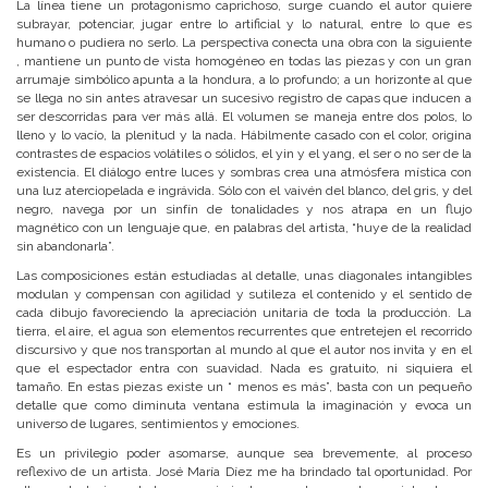
La línea tiene un protagonismo caprichoso, surge cuando el autor quiere
subrayar, potenciar, jugar entre lo artificial y lo natural, entre lo que es
humano o pudiera no serlo. La perspectiva conecta una obra con la siguiente
, mantiene un punto de vista homogéneo en todas las piezas y con un gran
arrumaje simbólico apunta a la hondura, a lo profundo; a un horizonte al que
se llega no sin antes atravesar un sucesivo registro de capas que inducen a
ser descorridas para ver más allá. El volumen se maneja entre dos polos, lo
lleno y lo vacío, la plenitud y la nada. Hábilmente casado con el color, origina
contrastes de espacios volátiles o sólidos, el yin y el yang, el ser o no ser de la
existencia. El diálogo entre luces y sombras crea una atmósfera mística con
una luz aterciopelada e ingrávida. Sólo con el vaivén del blanco, del gris, y del
negro, navega por un sinfín de tonalidades y nos atrapa en un flujo
magnético con un lenguaje que, en palabras del artista, “huye de la realidad
sin abandonarla”.
Las composiciones están estudiadas al detalle, unas diagonales intangibles
modulan y compensan con agilidad y sutileza el contenido y el sentido de
cada dibujo favoreciendo la apreciación unitaria de toda la producción. La
tierra, el aire, el agua son elementos recurrentes que entretejen el recorrido
discursivo y que nos transportan al mundo al que el autor nos invita y en el
que el espectador entra con suavidad. Nada es gratuito, ni siquiera el
tamaño. En estas piezas existe un “ menos es más”, basta con un pequeño
detalle que como diminuta ventana estimula la imaginación y evoca un
universo de lugares, sentimientos y emociones.
Es un privilegio poder asomarse, aunque sea brevemente, al proceso
reflexivo de un artista. José María Díez me ha brindado tal oportunidad. Por